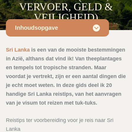
VERVOER, GELD &
VEILIGHEID)
Inhoudsopgave
Sri Lanka
•
11/03/2026
• Door
Esmee
Sri Lanka
is een van de mooiste bestemmingen
in Azië, althans dat vind ik! Van theeplantages
en tempels tot tropische stranden. Maar
voordat je vertrekt, zijn er een aantal dingen die
je echt moet weten. In deze gids deel ik 20
handige Sri Lanka reistips, van het aanvragen
van je visum tot reizen met tuk-tuks.
Reistips ter voorbereiding voor je reis naar Sri
Lanka