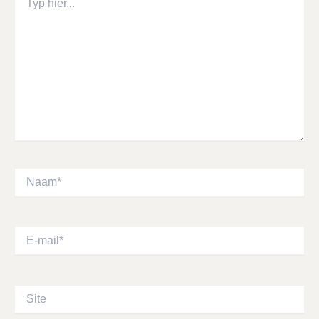
hier...
Naam*
E-
mail*
Site