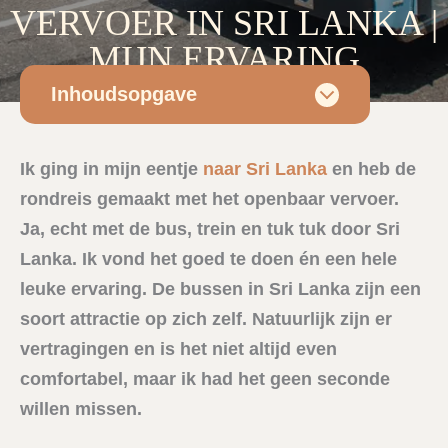
VERVOER IN SRI LANKA |
MIJN ERVARING
Inhoudsopgave
Sri Lanka
•
19/02/2026
• Door
Esmee
Ik ging in mijn eentje
naar Sri Lanka
en heb de
rondreis gemaakt met het openbaar vervoer.
Ja, echt met de bus, trein en tuk tuk door Sri
Lanka. Ik vond het goed te doen én een hele
leuke ervaring. De bussen in Sri Lanka zijn een
soort attractie op zich zelf. Natuurlijk zijn er
vertragingen en is het niet altijd even
comfortabel, maar ik had het geen seconde
willen missen.