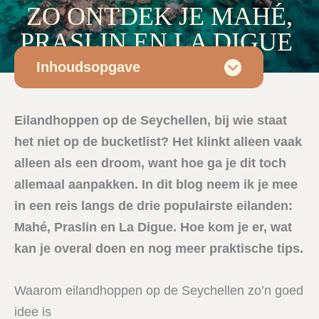
ZO ONTDEK JE MAHÉ,
PRASLIN EN LA DIGUE
Inhoudsopgave
Seychellen
•
27/01/2026
• Door
Esmee
Eilandhoppen op de Seychellen, bij wie staat
het niet op de bucketlist? Het klinkt alleen vaak
alleen als een droom, want hoe ga je dit toch
allemaal aanpakken. In dit blog neem ik je mee
in een reis langs de drie populairste eilanden:
Mahé, Praslin en La Digue. Hoe kom je er, wat
kan je overal doen en nog meer praktische tips.
Waarom eilandhoppen op de Seychellen zo’n goed
idee is