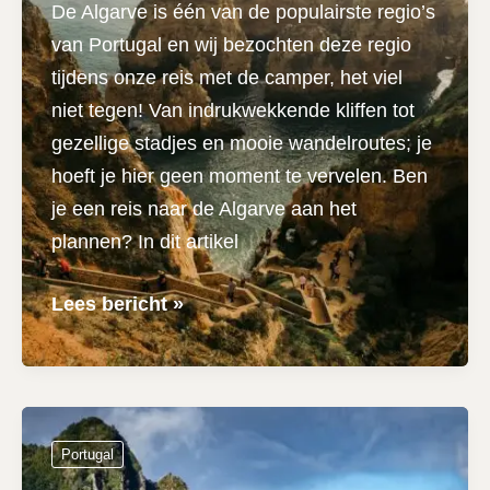
De Algarve is één van de populairste regio’s
tips
van Portugal en wij bezochten deze regio
tijdens onze reis met de camper, het viel
niet tegen! Van indrukwekkende kliffen tot
gezellige stadjes en mooie wandelroutes; je
hoeft je hier geen moment te vervelen. Ben
je een reis naar de Algarve aan het
plannen? In dit artikel
9
Lees bericht »
tips
voor
de
Algarve
Portugal
|