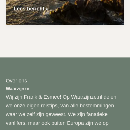
8-
Lees bericht »
daagse
rondreis
op
Madeira
|
Onze
route
&
Over ons
hoogtepunten
Waarzijnze
Wij zijn Frank & Esmee! Op Waarzijnze.nl delen
we onze eigen reistips, van alle bestemmingen
waar we zelf zijn geweest. We zijn fanatieke
vanlifers, maar ook buiten Europa zijn we op