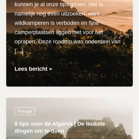
kunnen je al onze tips geven. Het is
namelijk nog even uitzoeken, want
wildkamperen is verboden en fijne
camperplaatsen liggen niet voor het
oprapen. Onze roadtrip was onderdeel van
[…]
Camper
Lees bericht »
in
de
Algarve
|
Portugal
Onze
9 tips voor de Algarve | De leukste
ervaring
dingen om te doen
&